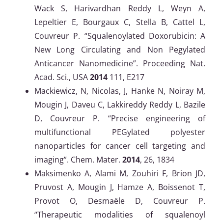
Wack S, Harivardhan Reddy L, Weyn A,
Lepeltier E, Bourgaux C, Stella B, Cattel L,
Couvreur P. “Squalenoylated Doxorubicin: A
New Long Circulating and Non Pegylated
Anticancer Nanomedicine”. Proceeding Nat.
Acad. Sci., USA
2014
111, E217
Mackiewicz, N, Nicolas, J, Hanke N, Noiray M,
Mougin J, Daveu C, Lakkireddy Reddy L, Bazile
D, Couvreur P. “Precise engineering of
multifunctional PEGylated polyester
nanoparticles for cancer cell targeting and
imaging”. Chem. Mater.
2014
, 26, 1834
Maksimenko A, Alami M, Zouhiri F, Brion JD,
Pruvost A, Mougin J, Hamze A, Boissenot T,
Provot O, Desmaële D, Couvreur P.
“Therapeutic modalities of squalenoyl