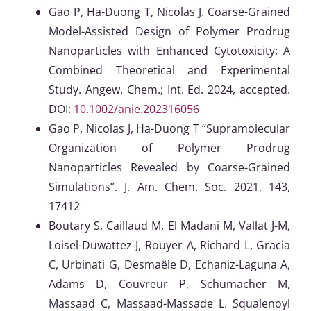
Gao P, Ha-Duong T, Nicolas J. Coarse-Grained
Model-Assisted Design of Polymer Prodrug
Nanoparticles with Enhanced Cytotoxicity: A
Combined Theoretical and Experimental
Study. Angew. Chem.; Int. Ed. 2024, accepted.
DOI:
10.1002/anie.202316056
Gao P, Nicolas J, Ha-Duong T “Supramolecular
Organization of Polymer Prodrug
Nanoparticles Revealed by Coarse-Grained
Simulations”. J. Am. Chem. Soc. 2021, 143,
17412
Boutary S, Caillaud M, El Madani M, Vallat J-M,
Loisel-Duwattez J, Rouyer A, Richard L, Gracia
C, Urbinati G, Desmaële D, Echaniz-Laguna A,
Adams D, Couvreur P, Schumacher M,
Massaad C, Massaad-Massade L. Squalenoyl