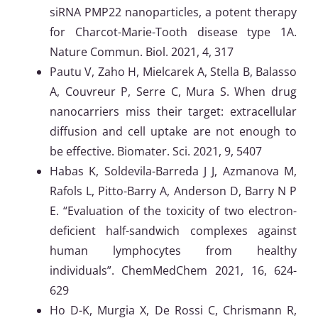
siRNA PMP22 nanoparticles, a potent therapy
for Charcot-Marie-Tooth disease type 1A.
Nature Commun. Biol. 2021, 4, 317
Pautu V, Zaho H, Mielcarek A, Stella B, Balasso
A, Couvreur P, Serre C, Mura S. When drug
nanocarriers miss their target: extracellular
diffusion and cell uptake are not enough to
be effective. Biomater. Sci. 2021, 9, 5407
Habas K, Soldevila-Barreda J J, Azmanova M,
Rafols L, Pitto-Barry A, Anderson D, Barry N P
E. “Evaluation of the toxicity of two electron-
deficient half-sandwich complexes against
human lymphocytes from healthy
individuals”. ChemMedChem 2021, 16, 624-
629
Ho D-K, Murgia X, De Rossi C, Chrismann R,