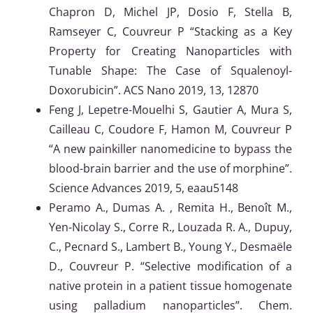
Chapron D, Michel JP, Dosio F, Stella B,
Ramseyer C, Couvreur P “Stacking as a Key
Property for Creating Nanoparticles with
Tunable Shape: The Case of Squalenoyl-
Doxorubicin”. ACS Nano 2019, 13, 12870
Feng J, Lepetre-Mouelhi S, Gautier A, Mura S,
Cailleau C, Coudore F, Hamon M, Couvreur P
“A new painkiller nanomedicine to bypass the
blood-brain barrier and the use of morphine”.
Science Advances 2019, 5, eaau5148
Peramo A., Dumas A. , Remita H., Benoît M.,
Yen-Nicolay S., Corre R., Louzada R. A., Dupuy,
C., Pecnard S., Lambert B., Young Y., Desmaële
D., Couvreur P. “Selective modification of a
native protein in a patient tissue homogenate
using palladium nanoparticles”. Chem.