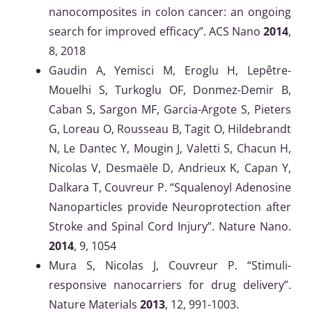
nanocomposites in colon cancer: an ongoing
search for improved efficacy”. ACS Nano
2014
,
8, 2018
Gaudin A, Yemisci M, Eroglu H, Lepêtre-
Mouelhi S, Turkoglu OF, Donmez-Demir B,
Caban S, Sargon MF, Garcia-Argote S, Pieters
G, Loreau O, Rousseau B, Tagit O, Hildebrandt
N, Le Dantec Y, Mougin J, Valetti S, Chacun H,
Nicolas V, Desmaële D, Andrieux K, Capan Y,
Dalkara T, Couvreur P. “Squalenoyl Adenosine
Nanoparticles provide Neuroprotection after
Stroke and Spinal Cord Injury”. Nature Nano.
2014
, 9, 1054
Mura S, Nicolas J, Couvreur P. “Stimuli-
responsive nanocarriers for drug delivery”.
Nature Materials
2013
, 12, 991-1003.