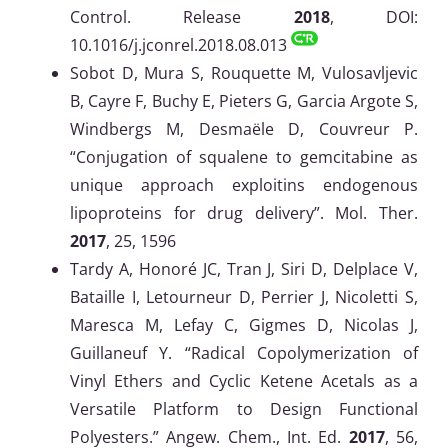
Control. Release
2018
, DOI:
10.1016/j.jconrel.2018.08.013
Sobot D, Mura S, Rouquette M, Vulosavljevic
B, Cayre F, Buchy E, Pieters G, Garcia Argote S,
Windbergs M, Desmaële D, Couvreur P.
“Conjugation of squalene to gemcitabine as
unique approach exploitins endogenous
lipoproteins for drug delivery”. Mol. Ther.
2017
, 25, 1596
Tardy A, Honoré JC, Tran J, Siri D, Delplace V,
Bataille I, Letourneur D, Perrier J, Nicoletti S,
Maresca M, Lefay C, Gigmes D, Nicolas J,
Guillaneuf Y. “Radical Copolymerization of
Vinyl Ethers and Cyclic Ketene Acetals as a
Versatile Platform to Design Functional
Polyesters.” Angew. Chem., Int. Ed.
2017
, 56,