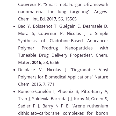
Couvreur P. “Smart metal-organic-framework
nanomaterial for lung targeting”. Angew.
Chem., Int. Ed.
2017
, 56, 15565
Bao Y, Boissenot T, Guégain E, Desmaële D,
Mura S, Couvreur P, Nicolas J. « Simple
Synthesis of Cladribine-Based Anticancer
Polymer Prodrug Nanoparticles with
Tuneable Drug Delivery Properties”. Chem.
Mater.
2016
, 28, 6266
Delplace V, Nicolas J “Degradable Vinyl
Polymers for Biomedical Applications” Nature
Chem. 2015, 7, 771
Romero-Canelón I, Phoenix B, Pitto-Barry A,
Tran J, Soldevila-Barreda J J, Kirby N, Green S,
Sadler P J, Barry N P E. “Arene ruthenium
dithiolato–carborane complexes for boron