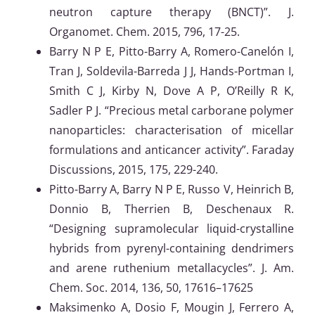
neutron capture therapy (BNCT)”. J.
Organomet. Chem. 2015, 796, 17-25.
Barry N P E, Pitto-Barry A, Romero-Canelón I,
Tran J, Soldevila-Barreda J J, Hands-Portman I,
Smith C J, Kirby N, Dove A P, O’Reilly R K,
Sadler P J. “Precious metal carborane polymer
nanoparticles: characterisation of micellar
formulations and anticancer activity”. Faraday
Discussions, 2015, 175, 229-240.
Pitto-Barry A, Barry N P E, Russo V, Heinrich B,
Donnio B, Therrien B, Deschenaux R.
“Designing supramolecular liquid-crystalline
hybrids from pyrenyl-containing dendrimers
and arene ruthenium metallacycles”. J. Am.
Chem. Soc. 2014, 136, 50, 17616–17625
Maksimenko A, Dosio F, Mougin J, Ferrero A,