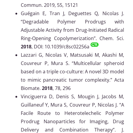
Commun. 2019, 55, 15121
Guégain E, Tran J, Deguettes Q, Nicolas J.
“Degradable Polymer Prodrugs with
Adjustable Activity from Drug-Initiated Radical
Ring-Opening Copolymerization”. Chem. Sci.
2018
, DOI: 10.1039/c8sc02256a
Lazzari G, Nicolas V, Matsusaki M, Akashi M,
Couvreur P, Mura S. “Multicellular spheroid
based on a triple co-culture: A novel 3D model
to mimic pancreatic tumor complexity.” Acta
Biomate.
2018
, 78, 296
Vinciguerra D, Denis S, Mougin J, Jacobs M,
Guillaneuf Y, Mura S, Couvreur P, Nicolas J. “A
Facile Route to Heterotelechelic Polymer
Prodrug Nanoparticles for Imaging, Drug
Delivery and Combination Therapy”. J.