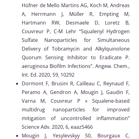
Hüfner de Mello Martins AG, Koch M, Andreas
A, Herrmann J, Müller R, Empting M,
Hartmann RW, Desmaele D, Loretz B,
Couvreur P, C-M Lehr “Squalenyl Hydrogen
Sulfate Nanoparticles for Simultaneous
Delivery of Tobramycin and Alkylquinolone
Quorum Sensing Inhibitor to Eradicate P.
aeruginosa Biofilm Infections”. Angew. Chem.,
Int. Ed. 2020, 59, 10292
Dormont F, Brusini R, Cailleau C, Reynaud F,
Peramo A, Gendron A, Mougin J, Gaudin F,
Varna M, Couvreur P « Squalene-based
multidrug nanoparticles for improved
mitigation of uncontrolled inflammation”
Science Adv. 2020, 6, eaaz5466
Mougin J, Yesylevskyy S0, Bourgaux C,