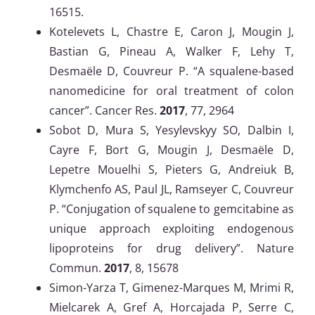
16515.
Kotelevets L, Chastre E, Caron J, Mougin J,
Bastian G, Pineau A, Walker F, Lehy T,
Desmaële D, Couvreur P. “A squalene-based
nanomedicine for oral treatment of colon
cancer”. Cancer Res.
2017
, 77, 2964
Sobot D, Mura S, Yesylevskyy SO, Dalbin I,
Cayre F, Bort G, Mougin J, Desmaële D,
Lepetre Mouelhi S, Pieters G, Andreiuk B,
Klymchenfo AS, Paul JL, Ramseyer C, Couvreur
P. “Conjugation of squalene to gemcitabine as
unique approach exploiting endogenous
lipoproteins for drug delivery”. Nature
Commun.
2017
, 8, 15678
Simon-Yarza T, Gimenez-Marques M, Mrimi R,
Mielcarek A, Gref A, Horcajada P, Serre C,