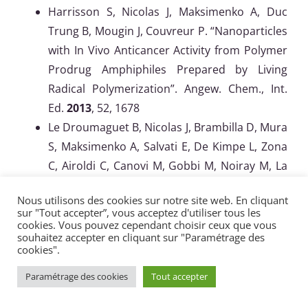
Harrisson S, Nicolas J, Maksimenko A, Duc
Trung B, Mougin J, Couvreur P. “Nanoparticles
with In Vivo Anticancer Activity from Polymer
Prodrug Amphiphiles Prepared by Living
Radical Polymerization”. Angew. Chem., Int.
Ed.
2013
, 52, 1678
Le Droumaguet B, Nicolas J, Brambilla D, Mura
S, Maksimenko A, Salvati E, De Kimpe L, Zona
C, Airoldi C, Canovi M, Gobbi M, Noiray M, La
Ferla B, Nicotra F, Scheper W, Flores O,
Nous utilisons des cookies sur notre site web. En cliquant
Masserini M, Andrieux K, Couvreur P. «
sur "Tout accepter”, vous acceptez d'utiliser tous les
Versatile and Efficient Targeting Using a
cookies. Vous pouvez cependant choisir ceux que vous
souhaitez accepter en cliquant sur "Paramétrage des
Single Nanoparticulate Platform: Application
cookies".
to Cancer and Alzheimer’s Disease » ACS
Paramétrage des cookies
Tout accepter
Nano
2012
, 6, 5866-5879.